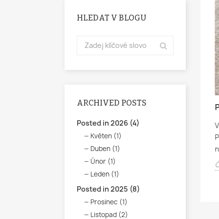
HLEDAT V BLOGU
ARCHIVED POSTS
Á SOUTĚŽ 5/2024
FAJŇUČKÁ SOUTĚŽ 6/2024
Posted in 2026 (4)
V
cebookové stránce
Na naší Facebookové stránce
Květen (1)
P
.2024 do 17.5.2024
běží od 8.6.2024 do 23.6.2024
Duben (1)
n
aše hrníčky.
soutěž o fajňučký dárkový
balíček.
Únor (1)
Č
Leden (1)
Číst více
Posted in 2025 (8)
Prosinec (1)
Listopad (2)