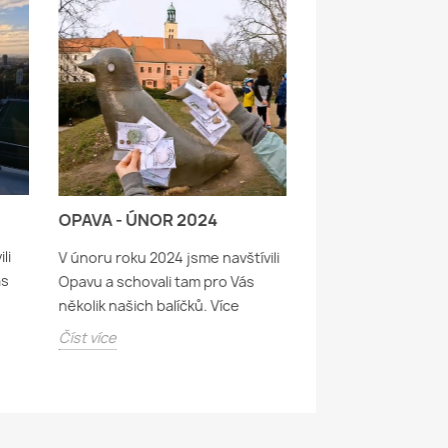
FAJŇUČKÁ SOUT
OPAVA - ÚNOR 2024
Na naší Facebooko
li
V únoru roku 2024 jsme navštívili
běží od 1.5.2024 do
ás
Opavu a schovali tam pro Vás
soutěž o naše hrní
několik našich balíčků. Více
Číst více
Číst více