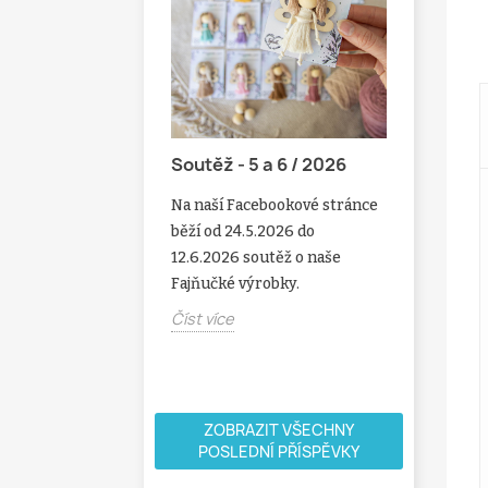
Soutěž - 5 a 6 / 2026
vky nad 1000 Kč
Soutěž 
Na naší Facebookové stránce
 Ke všem
Na naší F
běží od 24.5.2026 do
ám nad 1000 Kč
běží od 2
12.6.2026 soutěž o naše
 dárek ZDARMA
soutěž o 
Fajňučké výrobky.
ůžete vždy na něco
dřevěné 
o k Vašemu...
Číst více
Číst více
ZOBRAZIT VŠECHNY
POSLEDNÍ PŘÍSPĚVKY