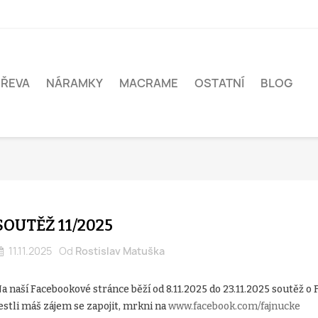
DŘEVA
NÁRAMKY
MACRAME
OSTATNÍ
BLOG
SOUTĚŽ 11/2025
11.11.2025
Od
Rostislav Matuška
a naší Facebookové stránce běží od 8.11.2025 do 23.11.2025 soutěž o F
estli máš zájem se zapojit, mrkni na
www.facebook.com/fajnucke