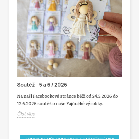
Soutěž - 5 a 6 / 2026
Sou
Na naší Facebookové stránce běží od 24.5.2026 do
Na 
12.6.2026 soutěž o naše Fajňučké výrobky.
 na
8.5
Číst více
Čís