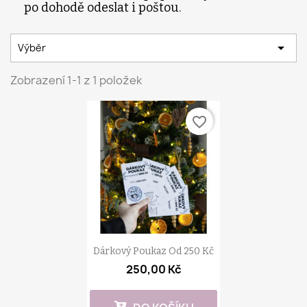
po dohodě odeslat i poštou.

Výběr
Zobrazení 1-1 z 1 položek
favorite_border
Dárkový Poukaz Od 250 Kč
250,00 Kč