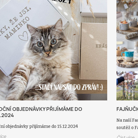
- jaro 2026
Soutěž o svíčku 2026
Lednov
acebookové stránce
Na naší Facebookové stránce
Na naší 
4.4.2026 do 8.5.2026
běží od 21.2.2026 do 6.3.2026
běží od 
naše Fajňučké
soutěž o svíčku.
Vánoční
výrobky.
andílka a
Číst více
Číst víc
OČNÍ OBJEDNÁVKY PŘIJÍMÁME DO
FAJŇUČ
2.2024
Na naší Fa
ní objednávky přijímáme do 15.12.2024
soutěž o F
více
Číst více