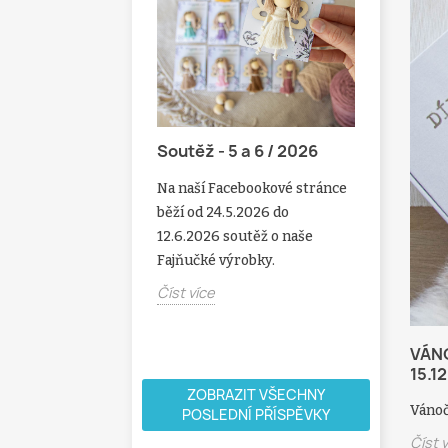
Soutěž - 5 a 6 / 2026
vky nad 1000 Kč
Soutěž 
Na naší Facebookové stránce
 Ke všem
Na naší F
běží od 24.5.2026 do
ám nad 1000 Kč
běží od 2
12.6.2026 soutěž o naše
 dárek ZDARMA
soutěž o 
Fajňučké výrobky.
ůžete vždy na něco
dřevěné 
o k Vašemu...
Číst více
Číst více
VÁN
15.1
ZOBRAZIT VŠECHNY
Vánoč
POSLEDNÍ PŘÍSPĚVKY
Číst 