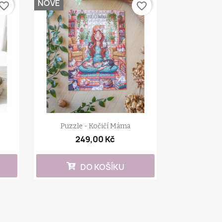
NOVÉ
vorite_border
favorite_border
Puzzle - Kočičí Máma
249,00 Kč
DO KOŠÍKU