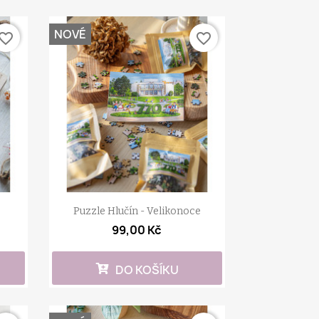
NOVÉ
vorite_border
favorite_border
Puzzle Hlučín - Velikonoce
99,00 Kč
DO KOŠÍKU