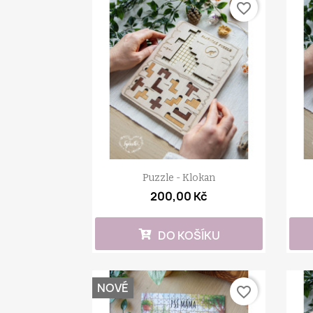
favorite_border
Puzzle - Klokan
200,00 Kč
DO KOŠÍKU
NOVÉ
favorite_border