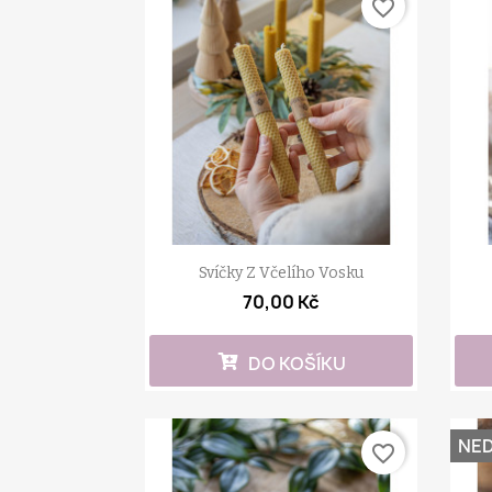
favorite_border
Svíčky Z Včelího Vosku
70,00 Kč
DO KOŠÍKU
NE
favorite_border