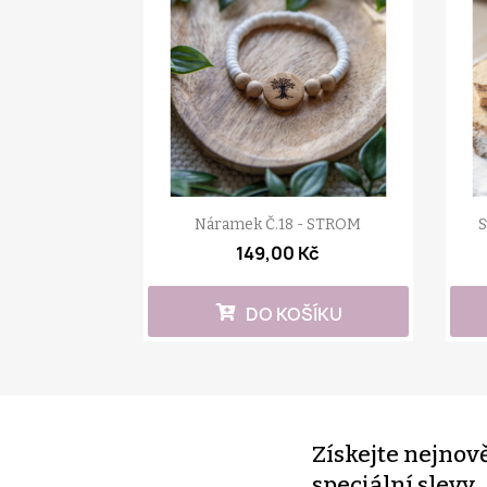
Náramek Č.18 - STROM
S
149,00 Kč
DO KOŠÍKU
Získejte nejnov
speciální slevy