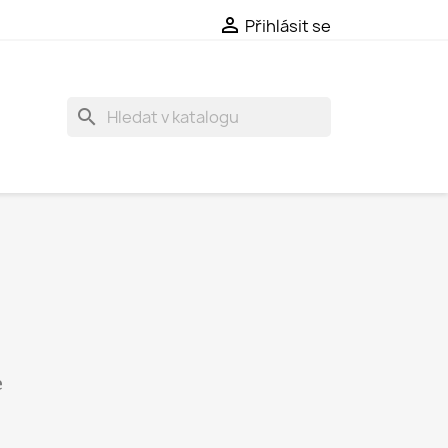

Přihlásit se
search
e