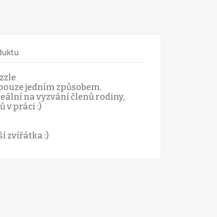
duktu
zzle
t pouze jedním způsobem.
deální na vyzvání členů rodiny,
 v práci :)
í zvířátka :)