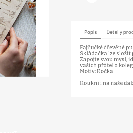
Popis
Detaily pro
Fajňučké dřevěné pu
Skládačka lze složi
Zapojte svou mysl, i
vašich přátel a kolegů
Motiv: Kočka
Koukni i na naše dalš