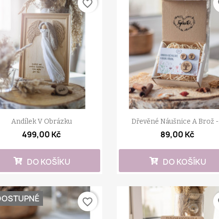
favorite_border
fa
Andílek V Obrázku
Dřevěné Náušnice A Brož -.
499,00 Kč
89,00 Kč
DO KOŠÍKU
DO KOŠÍKU
DOSTUPNÉ
favorite_border
fa