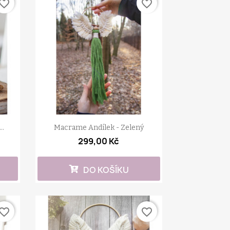
vorite_border
favorite_border
..
Macrame Andílek - Zelený
299,00 Kč
DO KOŠÍKU
vorite_border
favorite_border