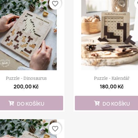
favorite_border
fa
Puzzle - Dinosaurus
Puzzle - Kalendář
200,00 Kč
180,00 Kč
DO KOŠÍKU
DO KOŠÍKU
favorite_border