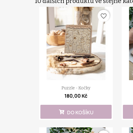
10 dalších produktů ve stejné kat
favorite_border
Puzzle - Kočky
180,00 Kč
DO KOŠÍKU