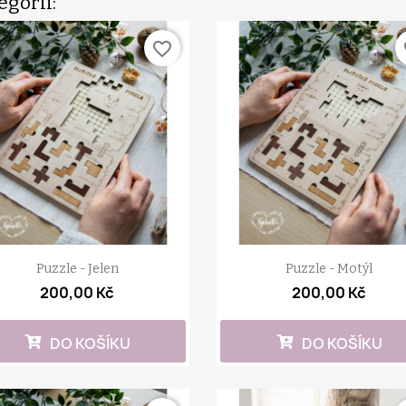
egorii:
favorite_border
fa
Puzzle - Jelen
Puzzle - Motýl
200,00 Kč
200,00 Kč
DO KOŠÍKU
DO KOŠÍKU